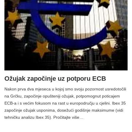
Ožujak započinje uz potporu ECB
Nakon prva dva mjeseca u kojoj smo svoju pozornost usredotočili
na Grčku, započinje opušteniji ožujak, potpomognut poticajem
ECB-a i s većim fokusom na rast u europodručju u cjelini. Ibex 35
započinje ožujak usponima, dosežući godišnje maksimume (vidi
tehničku analizu Ibex 35). Pročitajte više…