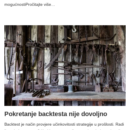
mogućnostiPročitajte više…
Pokretanje backtesta nije dovoljno
Backtest je način provjere učinkovitosti strategije u prošlosti. Radi