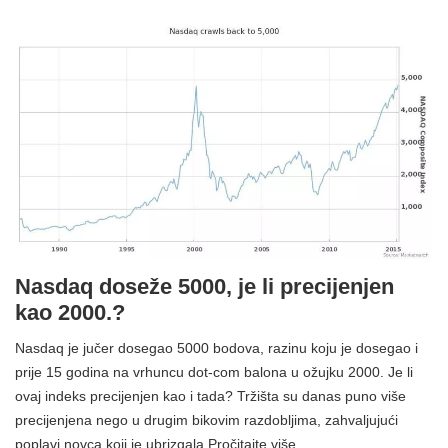
Nasdaq doseže 5000, je li precijenjen
kao 2000.?
Nasdaq je jučer dosegao 5000 bodova, razinu koju je dosegao i
prije 15 godina na vrhuncu dot-com balona u ožujku 2000. Je li
ovaj indeks precijenjen kao i tada? Tržišta su danas puno više
precijenjena nego u drugim bikovim razdobljima, zahvaljujući
poplavi novca koji je ubrizgala Pročitajte više…