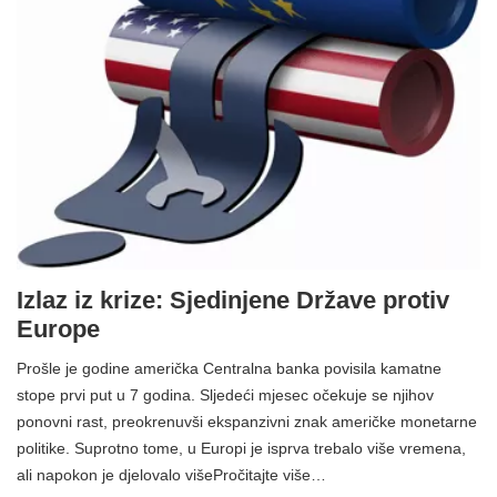
Izlaz iz krize: Sjedinjene Države protiv
Europe
Prošle je godine američka Centralna banka povisila kamatne
stope prvi put u 7 godina. Sljedeći mjesec očekuje se njihov
ponovni rast, preokrenuvši ekspanzivni znak američke monetarne
politike. Suprotno tome, u Europi je isprva trebalo više vremena,
ali napokon je djelovalo višePročitajte više…