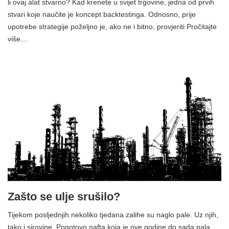
li ovaj alat stvarno? Kad krenete u svijet trgovine, jedna od prvih
stvari koje naučite je koncept backtestinga. Odnosno, prije
upotrebe strategije poželjno je, ako ne i bitno, provjeriti Pročitajte
više…
Zašto se ulje srušilo?
Tijekom posljednjih nekoliko tjedana zalihe su naglo pale. Uz njih,
tako i sirovine. Pogotovo nafta koja je ove godine do sada pala