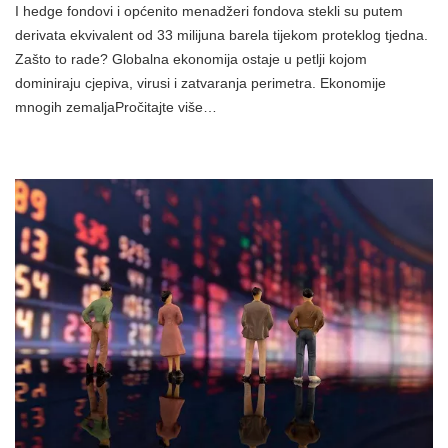
I hedge fondovi i općenito menadžeri fondova stekli su putem
derivata ekvivalent od 33 milijuna barela tijekom proteklog tjedna.
Zašto to rade? Globalna ekonomija ostaje u petlji kojom
dominiraju cjepiva, virusi i zatvaranja perimetra. Ekonomije
mnogih zemaljaPročitajte više…