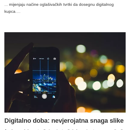
... mijenjaju načine oglašivačkih tvrtki da dosegnu digitalnog
kupca.…
Digitalno doba: nevjerojatna snaga slike