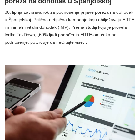
poreza na dohodak u Španjolskoj
30. lipnja završava rok za podnošenje prijave poreza na dohodak
u Španjolskoj. Prilično netipična kampanja koju obilježavaju ERTE
i minimalni vitalni dohodak (IMV). Prema studiji koju je provela
tvrtka TaxDown, „60% ljudi pogođenih ERTE-om čeka na
podnošenje, potvrđuje da neČitajte više…