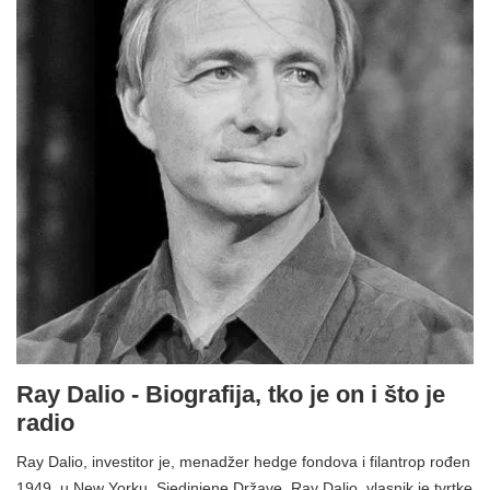
Ray Dalio - Biografija, tko je on i što je
radio
Ray Dalio, investitor je, menadžer hedge fondova i filantrop rođen
1949. u New Yorku, Sjedinjene Države. Ray Dalio, vlasnik je tvrtke