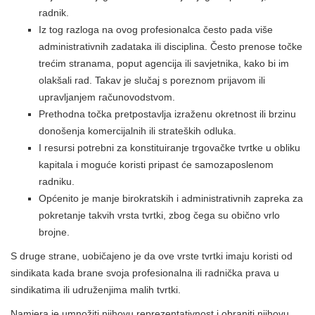
radnik.
Iz tog razloga na ovog profesionalca često pada više
administrativnih zadataka ili disciplina. Često prenose točke
trećim stranama, poput agencija ili savjetnika, kako bi im
olakšali rad. Takav je slučaj s poreznom prijavom ili
upravljanjem računovodstvom.
Prethodna točka pretpostavlja izraženu okretnost ili brzinu
donošenja komercijalnih ili strateških odluka.
I resursi potrebni za konstituiranje trgovačke tvrtke u obliku
kapitala i moguće koristi pripast će samozaposlenom
radniku.
Općenito je manje birokratskih i administrativnih zapreka za
pokretanje takvih vrsta tvrtki, zbog čega su obično vrlo
brojne.
S druge strane, uobičajeno je da ove vrste tvrtki imaju koristi od
sindikata kada brane svoja profesionalna ili radnička prava u
sindikatima ili udruženjima malih tvrtki.
Namjera je umnožiti njihovu reprezentativnost i obraniti njihovu