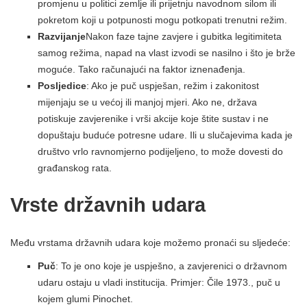
promjenu u politici zemlje ili prijetnju navodnom silom ili
pokretom koji u potpunosti mogu potkopati trenutni režim.
Razvijanje
Nakon faze tajne zavjere i gubitka legitimiteta
samog režima, napad na vlast izvodi se nasilno i što je brže
moguće. Tako računajući na faktor iznenađenja.
Posljedice
: Ako je puč uspješan, režim i zakonitost
mijenjaju se u većoj ili manjoj mjeri. Ako ne, država
potiskuje zavjerenike i vrši akcije koje štite sustav i ne
dopuštaju buduće potresne udare. Ili u slučajevima kada je
društvo vrlo ravnomjerno podijeljeno, to može dovesti do
građanskog rata.
Vrste državnih udara
Među vrstama državnih udara koje možemo pronaći su sljedeće:
Puč
: To je ono koje je uspješno, a zavjerenici o državnom
udaru ostaju u vladi institucija. Primjer: Čile 1973., puč u
kojem glumi Pinochet.