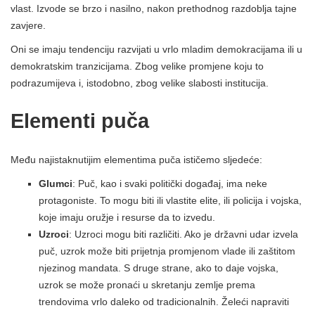
vlast. Izvode se brzo i nasilno, nakon prethodnog razdoblja tajne
zavjere.
Oni se imaju tendenciju razvijati u vrlo mladim demokracijama ili u
demokratskim tranzicijama. Zbog velike promjene koju to
podrazumijeva i, istodobno, zbog velike slabosti institucija.
Elementi puča
Među najistaknutijim elementima puča ističemo sljedeće:
Glumci
: Puč, kao i svaki politički događaj, ima neke
protagoniste. To mogu biti ili vlastite elite, ili policija i vojska,
koje imaju oružje i resurse da to izvedu.
Uzroci
: Uzroci mogu biti različiti. Ako je državni udar izvela
puč, uzrok može biti prijetnja promjenom vlade ili zaštitom
njezinog mandata. S druge strane, ako to daje vojska,
uzrok se može pronaći u skretanju zemlje prema
trendovima vrlo daleko od tradicionalnih. Želeći napraviti