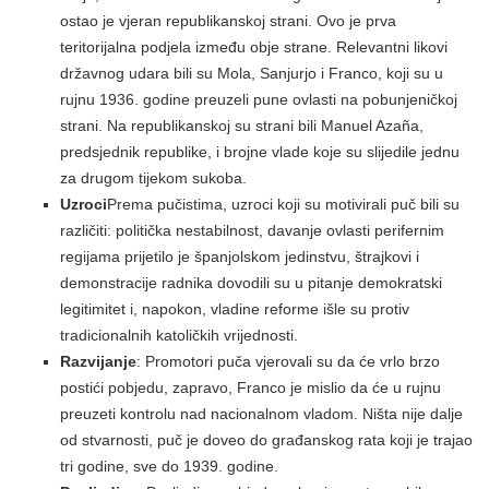
ostao je vjeran republikanskoj strani. Ovo je prva
teritorijalna podjela između obje strane. Relevantni likovi
državnog udara bili su Mola, Sanjurjo i Franco, koji su u
rujnu 1936. godine preuzeli pune ovlasti na pobunjeničkoj
strani. Na republikanskoj su strani bili Manuel Azaña,
predsjednik republike, i brojne vlade koje su slijedile jednu
za drugom tijekom sukoba.
Uzroci
Prema pučistima, uzroci koji su motivirali puč bili su
različiti: politička nestabilnost, davanje ovlasti perifernim
regijama prijetilo je španjolskom jedinstvu, štrajkovi i
demonstracije radnika dovodili su u pitanje demokratski
legitimitet i, napokon, vladine reforme išle su protiv
tradicionalnih katoličkih vrijednosti.
Razvijanje
: Promotori puča vjerovali su da će vrlo brzo
postići pobjedu, zapravo, Franco je mislio da će u rujnu
preuzeti kontrolu nad nacionalnom vladom. Ništa nije dalje
od stvarnosti, puč je doveo do građanskog rata koji je trajao
tri godine, sve do 1939. godine.