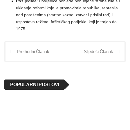
Posljedice
: Posljedice pobjede pobunjene strane bile su
ukidanje reformi koje je promovirala republika, represija
nad poraženima (smrtne kazne, zatvor i prisilni rad) i
uspostava režima, fašističkog porijekla, koji je trajao do
1975. .
Prethodni Članak
Sljedeći Članak
POPULARNI POSTOVI