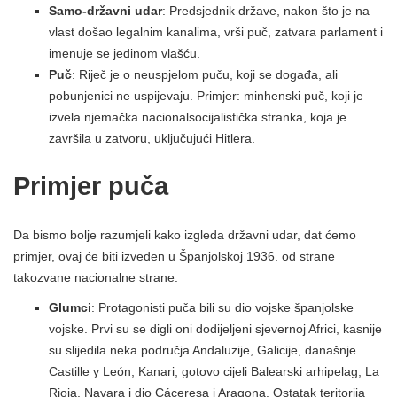
Samo-državni udar
: Predsjednik države, nakon što je na
vlast došao legalnim kanalima, vrši puč, zatvara parlament i
imenuje se jedinom vlašću.
Puč
: Riječ je o neuspjelom puču, koji se događa, ali
pobunjenici ne uspijevaju. Primjer: minhenski puč, koji je
izvela njemačka nacionalsocijalistička stranka, koja je
završila u zatvoru, uključujući Hitlera.
Primjer puča
Da bismo bolje razumjeli kako izgleda državni udar, dat ćemo
primjer, ovaj će biti izveden u Španjolskoj 1936. od strane
takozvane nacionalne strane.
Glumci
: Protagonisti puča bili su dio vojske španjolske
vojske. Prvi su se digli oni dodijeljeni sjevernoj Africi, kasnije
su slijedila neka područja Andaluzije, Galicije, današnje
Castille y León, Kanari, gotovo cijeli Balearski arhipelag, La
Rioja, Navara i dio Cáceresa i Aragona. Ostatak teritorija