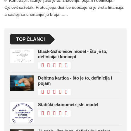
✅ Kontrasplit radnje | Što je to, značenje, pojam i definicija.
Cjelovit sažetak. Protucijepa dionice uobičajena je vrsta financija,
a sastoji se u smanjenju broja ...…
TOP ČLANCI
Black-Scholesov model - što je to,
definicija i koncept
Debitna kartica - što je to, definicija i
pojam
Statički ekonometrijski model