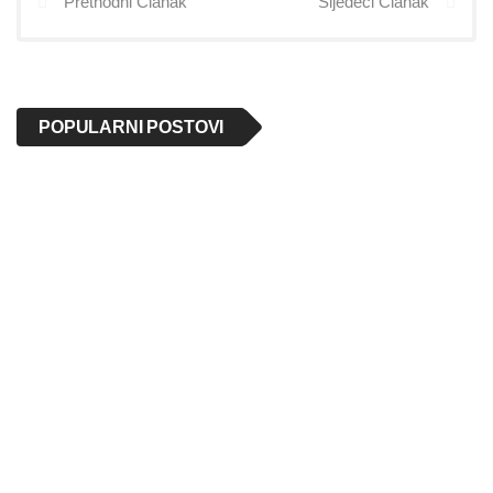
Prethodni Članak
Sljedeći Članak
POPULARNI POSTOVI