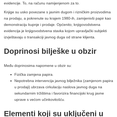
evidencije. To, na računu namijenjenom za to.
Knjige su usko povezane s javnim dugom i rizničkim proizvodima
na prodaju, a pokrenute su krajem 1980-ih, zamijenivši papir kao
demonstraciju kupnje i prodaje. Općenito, knjigovodstvena
evidencija je knjigovodstvena stavka kojom upravljački subjekti
izvještavaju o transakciji javnog duga od strane klijenta.
Doprinosi bilješke u obzir
Među doprinosima napomene u obzir su:
Fizička zamjena papira.
Nepotrebna intervencija javnog bilježnika (zamjenom papira
u prodaji) ubrzava cirkulaciju naslova javnog duga na
sekundarnim tržištima i favorizira financijski krug javne
uprave s većom učinkovitošću.
Elementi koji su uključeni u