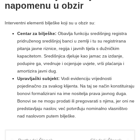
napomenu u obzir
Interventni elementi bilješke koji su u obzir su:
Centar za bilješke:
Obavlja funkciju središnjeg registra
pridruženog središnjoj banci u zemlji i tu su registrirana
pitanja javne riznice, regija i javnih tijela s dužničkim
kapacitetom. Središnjica djeluje kao jamac za izdanje,
podupire ga, vrednuje i ocjenjuje uvjete, vrši plaćanja i
amortizira javni dug.
Upravljački subjekt:
Vodi evidenciju vrijednosti
pojedinačno za svakog klijenta. Na taj se način konstituiraju
bonovi formalizirani na ime nositelja prava javnog duga.
Bonovi se ne mogu prodati ili pregovarati s njima, jer oni ne
predstavljaju naslov, već potvrđuju nominalno vlasništvo
nad naslovom putem bilješke.