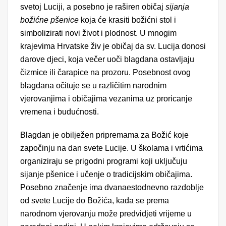
svetoj Luciji, a posebno je raširen običaj
sijanja
božićne pšenice
koja će krasiti božićni stol i
simbolizirati novi život i plodnost. U mnogim
krajevima Hrvatske živ je običaj da sv. Lucija donosi
darove djeci, koja večer uoči blagdana ostavljaju
čizmice ili čarapice na prozoru. Posebnost ovog
blagdana očituje se u različitim narodnim
vjerovanjima i običajima vezanima uz proricanje
vremena i budućnosti.
Blagdan je obilježen pripremama za Božić koje
započinju na dan svete Lucije. U školama i vrtićima
organiziraju se prigodni programi koji uključuju
sijanje pšenice i učenje o tradicijskim običajima.
Posebno značenje ima dvanaestodnevno razdoblje
od svete Lucije do Božića, kada se prema
narodnom vjerovanju može predvidjeti vrijeme u