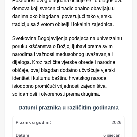
Posebnost ovog blagdana očituje se i u blagoslovu
domova koji svećenici tradicionalno obavljaju u
danima oko blagdana, povezujući tako vjersku
tradiciju sa životom obitelji i lokalnih zajednica.
Svetkovina Bogojavljenja podsjeća na univerzalnu
poruku kršćanstva o Božjoj ljubavi prema svim
narodima i važnosti međusobnog uvažavanja i
dijaloga. Kroz različite vjerske obrede i narodne
običaje, ovaj blagdan dodatno učvršćuje vjerski
identitet i kulturnu baštinu hrvatskog naroda,
istodobno promičući vrijednosti zajedništva,
solidarnosti i otvorenosti prema drugima.
Datumi praznika u različitim godinama
2026
6 siječanj