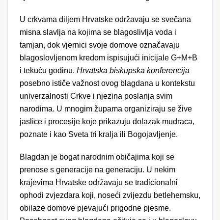
U crkvama diljem Hrvatske održavaju se svečana
misna slavlja na kojima se blagoslivlja voda i
tamjan, dok vjernici svoje domove označavaju
blagoslovljenom kredom ispisujući inicijale G+M+B
i tekuću godinu.
Hrvatska biskupska konferencija
posebno ističe važnost ovog blagdana u kontekstu
univerzalnosti Crkve i njezina poslanja svim
narodima. U mnogim župama organiziraju se žive
jaslice i procesije koje prikazuju dolazak mudraca,
poznate i kao Sveta tri kralja ili Bogojavljenje.
Blagdan je bogat narodnim običajima koji se
prenose s generacije na generaciju. U nekim
krajevima Hrvatske održavaju se tradicionalni
ophodi zvjezdara koji, noseći zvijezdu betlehemsku,
obilaze domove pjevajući prigodne pjesme.