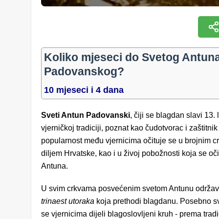
Koliko mjeseci do Svetog Antun
Padovanskog?
10 mjeseci i 4 dana
Sveti Antun Padovanski
, čiji se blagdan slavi 13.
vjerničkoj tradiciji, poznat kao čudotvorac i zaštitni
popularnost među vjernicima očituje se u brojni
diljem Hrvatske, kao i u živoj pobožnosti koja se oči
Antuna.
U svim crkvama posvećenim svetom Antunu održavaj
trinaest utoraka
koja prethodi blagdanu. Posebno sv
se vjernicima dijeli blagoslovljeni kruh - prema tra