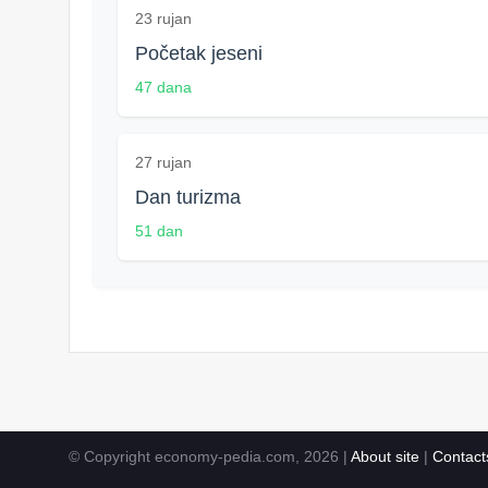
23 rujan
Početak jeseni
47 dana
27 rujan
Dan turizma
51 dan
© Copyright economy-pedia.com, 2026 |
About site
|
Contact