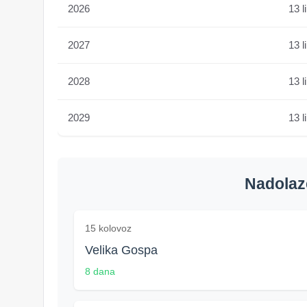
2026
13 l
2027
13 l
2028
13 l
2029
13 l
Nadolaze
15 kolovoz
Velika Gospa
8 dana