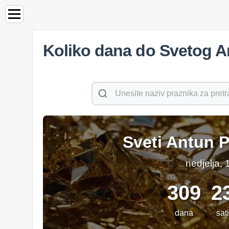
Koliko dana do Svetog 
Sveti Antun 
nedjelja, 
309
2
dana
sati