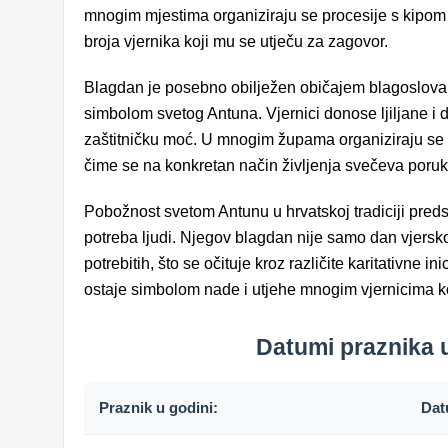
mnogim mjestima organiziraju se procesije s kipom i
broja vjernika koji mu se utječu za zagovor.
Blagdan je posebno obilježen običajem blagoslova lj
simbolom svetog Antuna. Vjernici donose ljiljane i 
zaštitničku moć. U mnogim župama organiziraju se ka
čime se na konkretan način življenja svečeva poruk
Pobožnost svetom Antunu u hrvatskoj tradiciji preds
potreba ljudi. Njegov blagdan nije samo dan vjerskog
potrebitih, što se očituje kroz različite karitativne i
ostaje simbolom nade i utjehe mnogim vjernicima k
Datumi praznika u
Praznik u godini:
Da