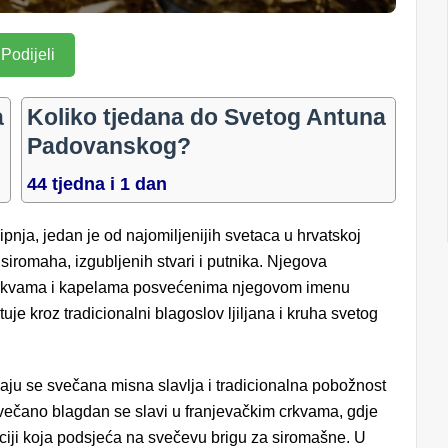
Podijeli
a
Koliko tjedana do Svetog Antuna
Padovanskog?
44 tjedna i 1 dan
 lipnja, jedan je od najomiljenijih svetaca u hrvatskoj
k siromaha, izgubljenih stvari i putnika. Njegova
m crkvama i kapelama posvećenima njegovom imenu
tuje kroz tradicionalni blagoslov ljiljana i kruha svetog
u se svečana misna slavlja i tradicionalna pobožnost
ečano blagdan se slavi u franjevačkim crkvama, gdje
diciji koja podsjeća na svečevu brigu za siromašne. U