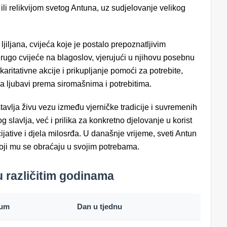
li relikvijom svetog Antuna, uz sudjelovanje velikog
iljana, cvijeća koje je postalo prepoznatljivim
drugo cvijeće na blagoslov, vjerujući u njihovu posebnu
ritativne akcije i prikupljanje pomoći za potrebite,
a ljubavi prema siromašnima i potrebitima.
tavlja živu vezu između vjerničke tradicije i suvremenih
 slavlja, već i prilika za konkretno djelovanje u korist
nicijative i djela milosrđa. U današnje vrijeme, sveti Antun
oji mu se obraćaju u svojim potrebama.
 različitim godinama
tum
Dan u tjednu