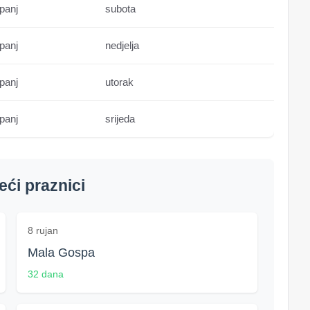
ipanj
subota
ipanj
nedjelja
ipanj
utorak
ipanj
srijeda
ći praznici
8 rujan
Mala Gospa
32 dana