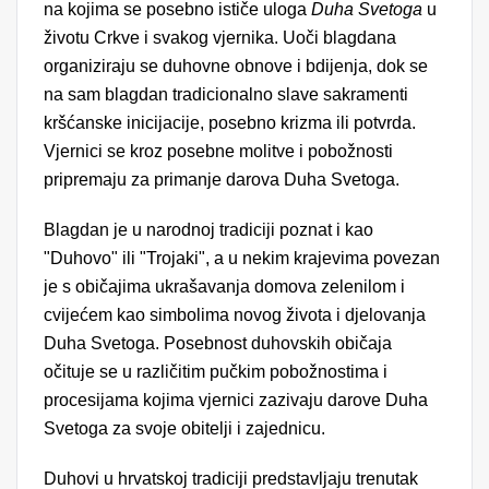
na kojima se posebno ističe uloga
Duha Svetoga
u
životu Crkve i svakog vjernika. Uoči blagdana
organiziraju se duhovne obnove i bdijenja, dok se
na sam blagdan tradicionalno slave sakramenti
kršćanske inicijacije, posebno krizma ili potvrda.
Vjernici se kroz posebne molitve i pobožnosti
pripremaju za primanje darova Duha Svetoga.
Blagdan je u narodnoj tradiciji poznat i kao
"Duhovo" ili "Trojaki", a u nekim krajevima povezan
je s običajima ukrašavanja domova zelenilom i
cvijećem kao simbolima novog života i djelovanja
Duha Svetoga. Posebnost duhovskih običaja
očituje se u različitim pučkim pobožnostima i
procesijama kojima vjernici zazivaju darove Duha
Svetoga za svoje obitelji i zajednicu.
Duhovi u hrvatskoj tradiciji predstavljaju trenutak