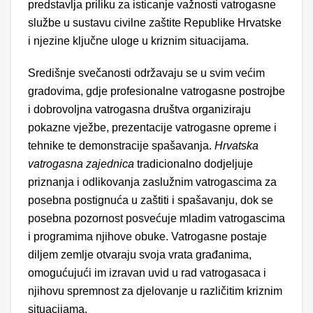
predstavlja priliku za isticanje važnosti vatrogasne
službe u sustavu civilne zaštite Republike Hrvatske
i njezine ključne uloge u kriznim situacijama.
Središnje svečanosti održavaju se u svim većim
gradovima, gdje profesionalne vatrogasne postrojbe
i dobrovoljna vatrogasna društva organiziraju
pokazne vježbe, prezentacije vatrogasne opreme i
tehnike te demonstracije spašavanja.
Hrvatska
vatrogasna zajednica
tradicionalno dodjeljuje
priznanja i odlikovanja zaslužnim vatrogascima za
posebna postignuća u zaštiti i spašavanju, dok se
posebna pozornost posvećuje mladim vatrogascima
i programima njihove obuke. Vatrogasne postaje
diljem zemlje otvaraju svoja vrata građanima,
omogućujući im izravan uvid u rad vatrogasaca i
njihovu spremnost za djelovanje u različitim kriznim
situacijama.