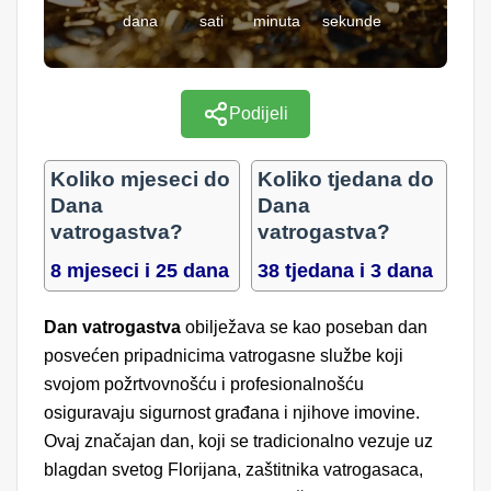
dana
sati
minuta
sekunde
Podijeli
Koliko mjeseci do
Koliko tjedana do
Dana
Dana
vatrogastva?
vatrogastva?
8 mjeseci i 25 dana
38 tjedana i 3 dana
Dan vatrogastva
obilježava se kao poseban dan
posvećen pripadnicima vatrogasne službe koji
svojom požrtvovnošću i profesionalnošću
osiguravaju sigurnost građana i njihove imovine.
Ovaj značajan dan, koji se tradicionalno vezuje uz
blagdan svetog Florijana, zaštitnika vatrogasaca,