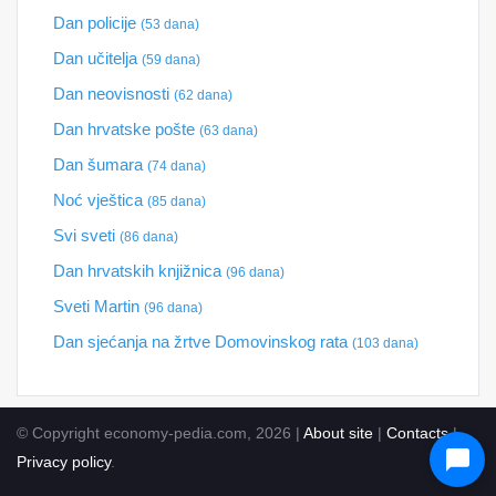
Dan policije
(53 dana)
Dan učitelja
(59 dana)
Dan neovisnosti
(62 dana)
Dan hrvatske pošte
(63 dana)
Dan šumara
(74 dana)
Noć vještica
(85 dana)
Svi sveti
(86 dana)
Dan hrvatskih knjižnica
(96 dana)
Sveti Martin
(96 dana)
Dan sjećanja na žrtve Domovinskog rata
(103 dana)
© Copyright economy-pedia.com, 2026 |
About site
|
Contacts
|
Privacy policy
.