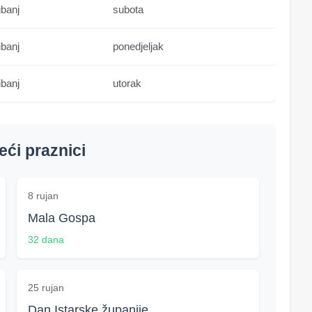
ibanj
subota
ibanj
ponedjeljak
ibanj
utorak
ći praznici
8 rujan
Mala Gospa
32 dana
25 rujan
Dan Istarske županije