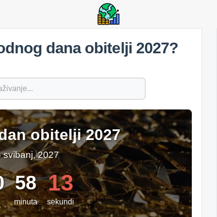
dnog dana obitelji 2027?
an obitelji 2027
 svibanj, 2027
12
0
58
minuta
sekundi