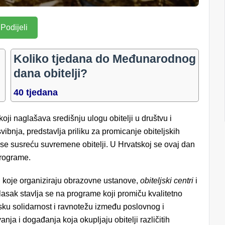
Podijeli
Koliko tjedana do Međunarodnog
dana obitelji?
40 tjedana
koji naglašava središnju ulogu obitelji u društvu i
vibnja, predstavlja priliku za promicanje obiteljskih
a se susreću suvremene obitelji. U Hrvatskoj se ovaj dan
 programe.
i koje organiziraju obrazovne ustanove,
obiteljski centri
i
asak stavlja se na programe koji promiču kvalitetno
ku solidarnost i ravnotežu između poslovnog i
anja i događanja koja okupljaju obitelji različitih