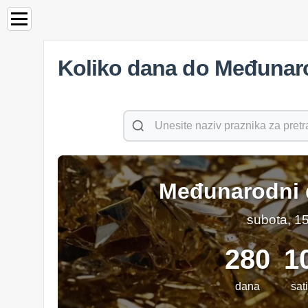
Koliko dana do Međunaro
Međunarodni d
subota, 15
280
1
dana
sati