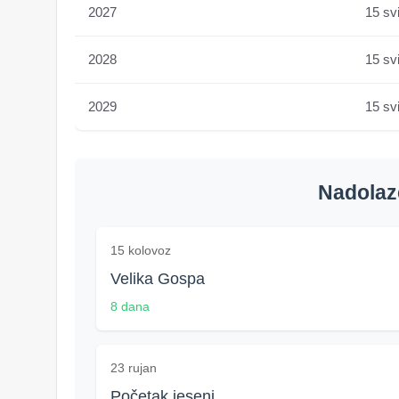
2027
15 sv
2028
15 sv
2029
15 sv
Nadolaze
15 kolovoz
Velika Gospa
8 dana
23 rujan
Početak jeseni