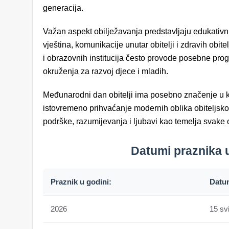
generacija.
Važan aspekt obilježavanja predstavljaju edukativn
vještina, komunikacije unutar obitelji i zdravih obi
i obrazovnih institucija često provode posebne pro
okruženja za razvoj djece i mladih.
Međunarodni dan obitelji ima posebno značenje u ko
istovremeno prihvaćanje modernih oblika obiteljs
podrške, razumijevanja i ljubavi kao temelja svake obi
Datumi praznika u
Praznik u godini:
Datu
2026
15 sv