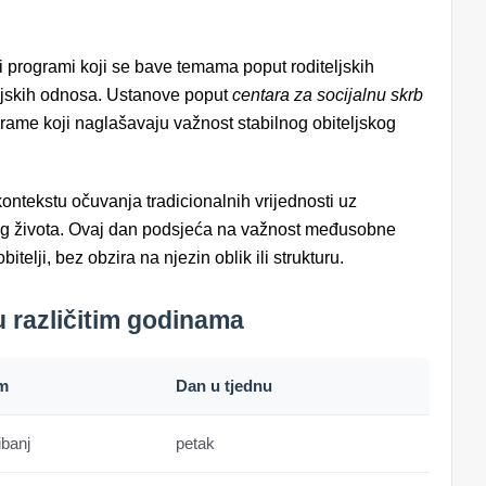
i programi koji se bave temama poput roditeljskih
teljskih odnosa. Ustanove poput
centara za socijalnu skrb
grame koji naglašavaju važnost stabilnog obiteljskog
ntekstu očuvanja tradicionalnih vrijednosti uz
kog života. Ovaj dan podsjeća na važnost međusobne
telji, bez obzira na njezin oblik ili strukturu.
 različitim godinama
m
Dan u tjednu
ibanj
petak