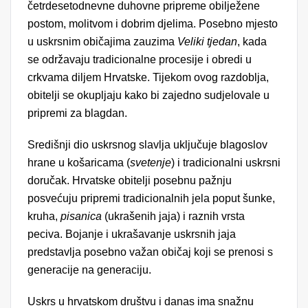
četrdesetodnevne duhovne pripreme obilježene
postom, molitvom i dobrim djelima. Posebno mjesto
u uskrsnim običajima zauzima
Veliki tjedan
, kada
se održavaju tradicionalne procesije i obredi u
crkvama diljem Hrvatske. Tijekom ovog razdoblja,
obitelji se okupljaju kako bi zajedno sudjelovale u
pripremi za blagdan.
Središnji dio uskrsnog slavlja uključuje blagoslov
hrane u košaricama (
svetenje
) i tradicionalni uskrsni
doručak. Hrvatske obitelji posebnu pažnju
posvećuju pripremi tradicionalnih jela poput šunke,
kruha,
pisanica
(ukrašenih jaja) i raznih vrsta
peciva. Bojanje i ukrašavanje uskrsnih jaja
predstavlja posebno važan običaj koji se prenosi s
generacije na generaciju.
Uskrs u hrvatskom društvu i danas ima snažnu