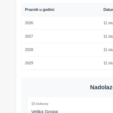
Praznik u godini:
Datu
2026
11 st
2027
11 st
2028
11 st
2029
11 st
Nadolaze
15 kolovoz
Velika Gospa