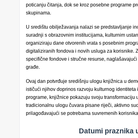
poticanju čitanja, dok se kroz posebne programe p
skupinama.
U središtu obilježavanja nalazi se predstavljanje ino
suradnji s obrazovnim institucijama, kulturnim ust
organiziraju dane otvorenih vrata s posebnim progra
digitaliziranih fondova i novih usluga za korisnike.
specifične fondove i stručne resurse, naglašavajući
građe.
Ovaj dan potvrđuje središnju ulogu knjižnica u demo
ističući njihov doprinos razvoju kulturnog identiteta 
programe, knjižnice pokazuju svoju transformaciju u
tradicionalnu ulogu čuvara pisane riječi, aktivno s
prilagođavajući se potrebama suvremenih korisnika 
Datumi praznika u