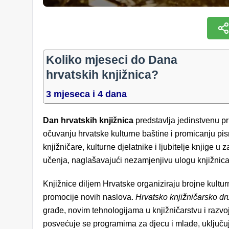
Koliko mjeseci do Dana
hrvatskih knjižnica?
3 mjeseca i 4 dana
Dan hrvatskih knjižnica
predstavlja jedinstvenu pri
očuvanju hrvatske kulturne baštine i promicanju pi
knjižničare, kulturne djelatnike i ljubitelje knjige u
učenja, naglašavajući nezamjenjivu ulogu knjižnic
Knjižnice diljem Hrvatske organiziraju brojne kultur
promocije novih naslova.
Hrvatsko knjižničarsko dr
građe, novim tehnologijama u knjižničarstvu i razv
posvećuje se programima za djecu i mlade, uključuju