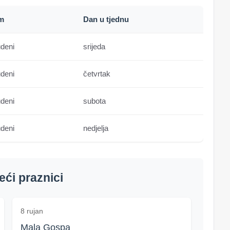
m
Dan u tjednu
udeni
srijeda
udeni
četvrtak
udeni
subota
udeni
nedjelja
ći praznici
8 rujan
Mala Gospa