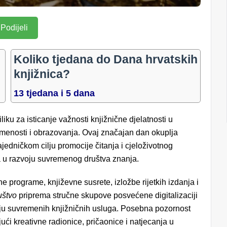
Podijeli
Koliko tjedana do Dana hrvatskih
knjižnica?
13 tjedana i 5 dana
liku za isticanje važnosti knjižnične djelatnosti u
smenosti i obrazovanja. Ovaj značajan dan okuplja
 zajedničkom cilju promocije čitanja i cjeloživotnog
a u razvoju suvremenog društva znanja.
ne programe, književne susrete, izložbe rijetkih izdanja i
uštvo
priprema stručne skupove posvećene digitalizaciji
oju suvremenih knjižničnih usluga. Posebna pozornost
ći kreativne radionice, pričaonice i natjecanja u